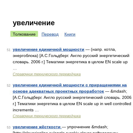
увеличение
Толкование
Перевод
Книги
увеличение единичной мощности
— (напр. котла,
51
энергоблока) [А.С.Гольдберг. Англо русский энергетический
словарь. 2006 г.] Тематики энергетика в целом EN scale up
…
Справочник технического переводчика
увеличение единичной мощности с приращениями на
52
основе адекватных проектных проработок
— &mdash;
[А.С.Гольдберг. Англо русский энергетический словарь. 2006
г.] Тематики энергетика в целом EN scale up in well controlled
increments …
Справочник технического переводчика
увеличение жёсткости
— упрочнение &mdash;
53