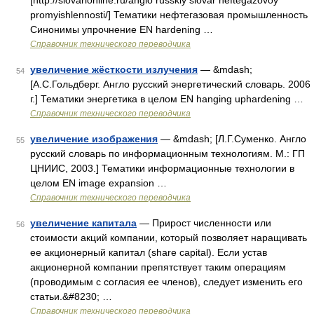
[http://slovarionline.ru/anglo russkiy slovar neftegazovoy
promyishlennosti/] Тематики нефтегазовая промышленность
Синонимы упрочнение EN hardening …
Справочник технического переводчика
увеличение жёсткости излучения
— &mdash;
54
[А.С.Гольдберг. Англо русский энергетический словарь. 2006
г.] Тематики энергетика в целом EN hanging uphardening …
Справочник технического переводчика
увеличение изображения
— &mdash; [Л.Г.Суменко. Англо
55
русский словарь по информационным технологиям. М.: ГП
ЦНИИС, 2003.] Тематики информационные технологии в
целом EN image expansion …
Справочник технического переводчика
увеличение капитала
— Прирост численности или
56
стоимости акций компании, который позволяет наращивать
ее акционерный капитал (share capital). Если устав
акционерной компании препятствует таким операциям
(проводимым с согласия ее членов), следует изменить его
статьи.&#8230; …
Справочник технического переводчика